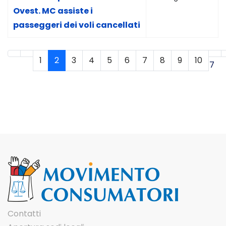
Ovest. MC assiste i
passeggeri dei voli cancellati
1
2
3
4
5
6
7
8
9
10
Pagina 2 di 17
Contatti