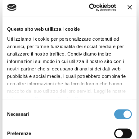
Prelievi "cardless" truffaldini
30 Ottobre 2025
dopo un borseggio? Puoi
ottenere il rimborso dalla
banca
Questo sito web utilizza i cookie
Utilizziamo i cookie per personalizzare contenuti ed
Phishing e bonifici istantanei:
24 Ottobre 2025
annunci, per fornire funzionalità dei social media e per
rimborso quasi integrale
analizzare il nostro traffico. Condividiamo inoltre
grazie alla copertura
informazioni sul modo in cui utilizza il nostro sito con i
assicurativa della banca
nostri partner che si occupano di analisi dei dati web,
pubblicità e social media, i quali potrebbero combinarle
Il 29 e il 30 ottobre,
16 Ottobre 2025
con altre informazioni che ha fornito loro o che hanno
appuntamento con il Digital
raccolto dal suo utilizzo dei loro servizi. Leggi le nostre
Informativa Privacy
e
Cookie Policy
.
Ethics Forum 2025
Selezione
Necessari
Catastrofi naturali e nuove
13 Ottobre 2025
del
consenso
tutele assicurative: webinar il
22 ottobre
Preferenze