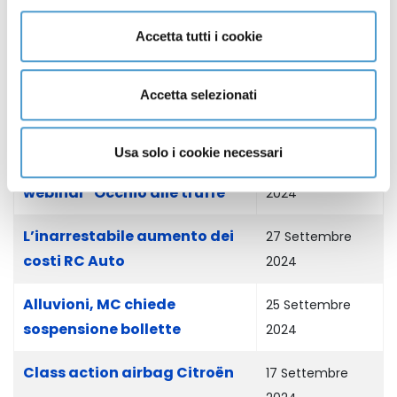
Sessione programmatica
15 Ottobre 2024
Accetta tutti i cookie
CNCU - Regioni 2024
Accetta selezionati
Class action per rimborso
11 Ottobre 2024
penali autonoleggio
Usa solo i cookie necessari
Il 10 ottobre, partecipa al
30 Settembre
webinar "Occhio alle truffe"
2024
L’inarrestabile aumento dei
27 Settembre
costi RC Auto
2024
Alluvioni, MC chiede
25 Settembre
sospensione bollette
2024
Class action airbag Citroën
17 Settembre