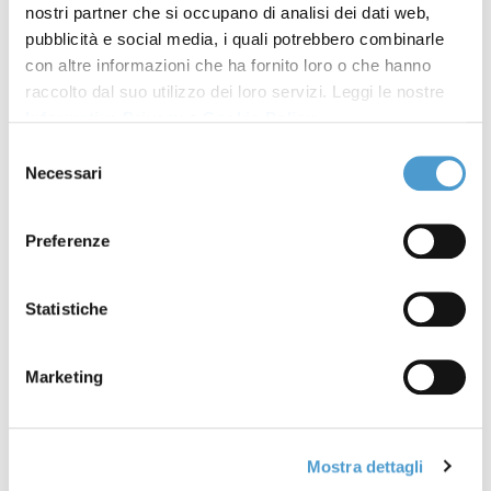
nostri partner che si occupano di analisi dei dati web,
Comunità energetiche
13 Novembre
pubblicità e social media, i quali potrebbero combinarle
rinnovabili, il 14 novembre
2024
con altre informazioni che ha fornito loro o che hanno
partecipa al webinar
raccolto dal suo utilizzo dei loro servizi. Leggi le nostre
Informativa Privacy
e
Cookie Policy
.
Il 15 novembre, webinar sui
09 Novembre
Selezione
rischi del compra ora, paga
2024
Necessari
del
dopo
consenso
Preferenze
Alluvione Valencia:
05 Novembre
cancellazione del volo o del
2024
viaggio prenotati
Statistiche
L'8 novembre a Roma,
31 Ottobre 2024
Marketing
presentazione dell'OCDR
Processo Juventus FC,
28 Ottobre 2024
Mostra dettagli
costituisciti parte civile