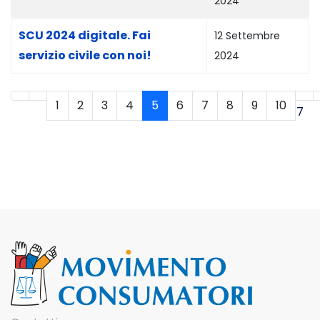
2024
SCU 2024 digitale. Fai
12 Settembre
servizio civile con noi!
2024
1
2
3
4
5
6
7
8
9
10
Pagina 5 di 17