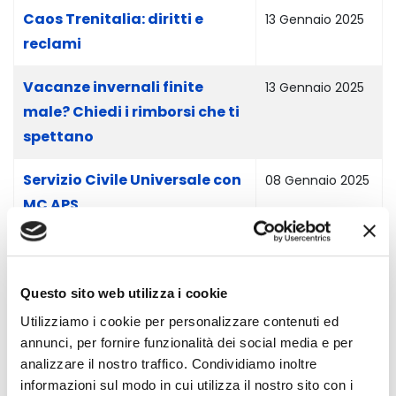
Caos Trenitalia: diritti e
13 Gennaio 2025
reclami
Vacanze invernali finite
13 Gennaio 2025
male? Chiedi i rimborsi che ti
spettano
Servizio Civile Universale con
08 Gennaio 2025
MC APS
Abi e AACC realizzano guida
16 Dicembre
sulla sostenibilità
2024
Questo sito web utilizza i cookie
Ddl concorrenza, più tutele
13 Dicembre
Utilizziamo i cookie per personalizzare contenuti ed
per gli utenti vulnerabili
2024
annunci, per fornire funzionalità dei social media e per
dell'energia
analizzare il nostro traffico. Condividiamo inoltre
informazioni sul modo in cui utilizza il nostro sito con i