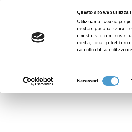
Questo sito web utilizza i
Utilizziamo i cookie per pe
media e per analizzare il n
Sede nazionale
il nostro sito con i nostri 
Via Piemonte 39/A
media, i quali potrebbero 
00187 Roma
raccolto dal suo utilizzo de
Sportello Consumatori
(+39)06 9480 7041
Selezione
Necessari
WhatsApp
del
(+39)351 7153 449
consenso
solo messaggi testo
Richiedi Assistenza
Online