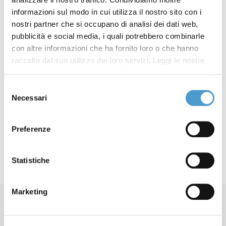
informazioni sul modo in cui utilizza il nostro sito con i
nostri partner che si occupano di analisi dei dati web,
Articoli
pubblicità e social media, i quali potrebbero combinarle
Titolo
Dirigenti 2025-2029
con altre informazioni che ha fornito loro o che hanno
raccolto dal suo utilizzo dei loro servizi. Leggi le nostre
Dirigenti 2021-2025
Informativa Privacy
e
Cookie Policy
.
Dirigenti 2016-2020
Selezione
Necessari
del
Dirigenti 2013-2016
consenso
Preferenze
Statistiche
Marketing