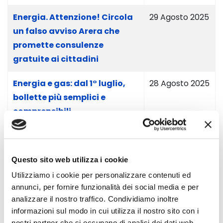
Energia. Attenzione! Circola
29 Agosto 2025
un falso avviso Arera che
promette consulenze
gratuite ai cittadini
Energia e gas: dal 1° luglio,
28 Agosto 2025
bollette più semplici e
comprensibili
Antitrust, ristori da Enel
06 Maggio
Energia per oltre 5 milioni di
2025
Questo sito web utilizza i cookie
euro a più di 40 mila clienti
Utilizziamo i cookie per personalizzare contenuti ed
Elettricità: Arera approva le
04 Aprile 2025
annunci, per fornire funzionalità dei social media e per
analizzare il nostro traffico. Condividiamo inoltre
regole per il bonus 200 euro,
informazioni sul modo in cui utilizza il nostro sito con i
ecco come richiederlo
nostri partner che si occupano di analisi dei dati web,