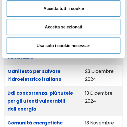
Graduali per i clienti
2025
Accetta tutti i cookie
vulnerabili: arriva il motore di
ricerca Arera
Accetta selezionati
Elettricità: modalità di
23 Gennaio
accesso al Servizio a Tutele
2025
Usa solo i cookie necessari
Graduali per i clienti
vulnerabili
Manifesto per salvare
23 Dicembre
l’idroelettrico italiano
2024
Ddl concorrenza, più tutele
13 Dicembre
per gli utenti vulnerabili
2024
dell'energia
Comunità energetiche
13 Novembre