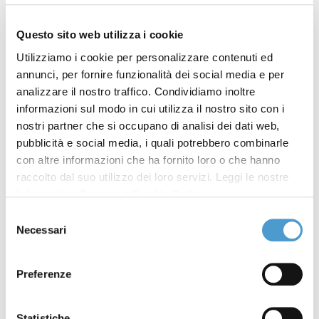
Un caso simbolo della presenza di queste sostanze
nelle acque è quello legato allo scandalo dell’azienda
Questo sito web utilizza i cookie
Miteni, accusata di aver contaminato per decenni le
Utilizziamo i cookie per personalizzare contenuti ed
falde acquifere del Veneto, esponendo circa 300.000
annunci, per fornire funzionalità dei social media e per
persone ai PFAS. La vicenda, nota dal 2013, è esplosa
analizzare il nostro traffico. Condividiamo inoltre
nel 2017, quando il biomonitoraggio sui giovani ha
informazioni sul modo in cui utilizza il nostro sito con i
rilevato livelli nel sangue fino a 40 volte superiori alla
nostri partner che si occupano di analisi dei dati web,
norma. Da quei dati preoccupanti è nato il
pubblicità e social media, i quali potrebbero combinarle
con altre informazioni che ha fornito loro o che hanno
movimento
Mamme
NO PFAS
, protagonista insieme
raccolto dal suo utilizzo dei loro servizi. Leggi le nostre
ad altre associazioni di una mobilitazione che ha
Informativa Privacy
e
Cookie Policy
.
portato all’avvio di azioni giudiziarie contro l’ex
Selezione
azienda chimica.
Necessari
del
Il 26 giugno 2025, il tribunale di Vicenza ha
consenso
condannato 11 ex dirigenti Miteni per avvelenamento
Preferenze
delle acque e disastro ambientale: una sentenza
storica che costituisce un precedente
Statistiche