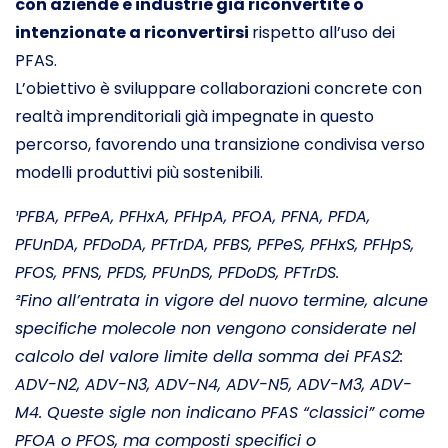
con aziende e industrie già riconvertite o
intenzionate a riconvertirsi
rispetto all’uso dei
PFAS.
L’obiettivo è sviluppare collaborazioni concrete con
realtà imprenditoriali già impegnate in questo
percorso, favorendo una transizione condivisa verso
modelli produttivi più sostenibili.
¹PFBA, PFPeA, PFHxA, PFHpA, PFOA, PFNA, PFDA,
PFUnDA, PFDoDA, PFTrDA, PFBS, PFPeS, PFHxS, PFHpS,
PFOS, PFNS, PFDS, PFUnDS, PFDoDS, PFTrDS.
²Fino all’entrata in vigore del nuovo termine, alcune
specifiche molecole non vengono considerate nel
calcolo del valore limite della somma dei PFAS2:
ADV-N2, ADV-N3, ADV-N4, ADV-N5, ADV-M3, ADV-
M4. Queste sigle non indicano PFAS “classici” come
PFOA o PFOS, ma composti specifici o