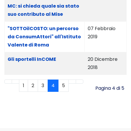
MC: si chieda quale sia stato
suo contributo al Mise
"SOTTOilCOSTO: un percorso
07 Febbraio
da ConsumAttori" all'Istituto
2019
Valente di Roma
Gli sportelli InCOME
20 Dicembre
2018
1
2
3
4
5
Pagina 4 di 5