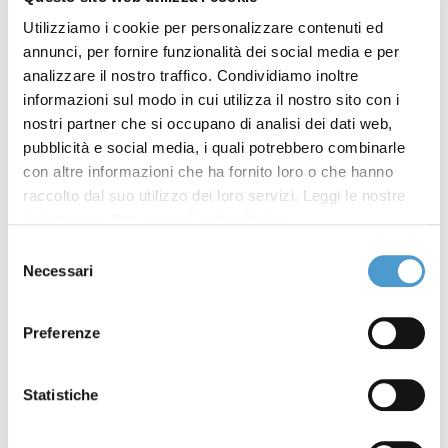
azioni di classe e inibitorie"
Utilizziamo i cookie per personalizzare contenuti ed
annunci, per fornire funzionalità dei social media e per
Convegno "La nuova tutela
08 Luglio 2019
analizzare il nostro traffico. Condividiamo inoltre
collettiva: azioni di classe e
informazioni sul modo in cui utilizza il nostro sito con i
inibitorie"
nostri partner che si occupano di analisi dei dati web,
pubblicità e social media, i quali potrebbero combinarle
Bonafede al convegno MC -
05 Luglio 2019
con altre informazioni che ha fornito loro o che hanno
Federconsumatori su class
raccolto dal suo utilizzo dei loro servizi. Leggi le nostre
Informativa Privacy
e
Cookie Policy
.
action
Selezione
Teatro forum: "Il grande
20 Giugno 2019
Necessari
del
trasloco"
consenso
Preferenze
"SOTTOilCOSTO" a
06 Maggio 2019
Campobasso
Statistiche
Eventi principali Festival
03 Maggio 2019