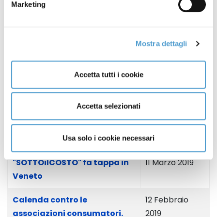
Sviluppo Sostenibile 2019
Marketing
Festival dello Sviluppo
02 Maggio 2019
Sostenibile 2019
Mostra dettagli
Class action: il parere MC
03 Aprile 2019
Accetta tutti i cookie
"SOTTOilCOSTO" in Sicilia
01 Aprile 2019
Accetta selezionati
Movimento Consumatori in
15 Marzo 2019
Europa con European
Consumer Union
Usa solo i cookie necessari
"SOTTOilCOSTO" fa tappa in
11 Marzo 2019
Veneto
Calenda contro le
12 Febbraio
associazioni consumatori.
2019