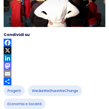
Condividi su
Facebook
X
LinkedIn
Mastodon
Email
Share
Progetti
WeLikeWeShareWeChange
Economia e Società