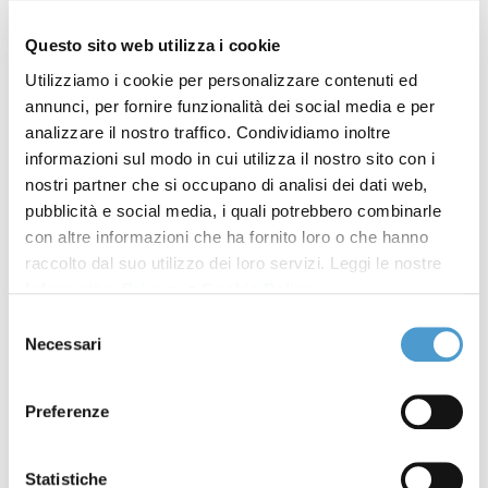
prima delle tre attività del progetto e vuole
Questo sito web utilizza i cookie
stimolare negli studenti, attraverso un’esperienza
Utilizziamo i cookie per personalizzare contenuti ed
immersiva e molto realistica, l’attenzione al consumo
annunci, per fornire funzionalità dei social media e per
responsabile e una maggiore consapevolezza sui
analizzare il nostro traffico. Condividiamo inoltre
processi di produzione/consumo/smaltimento.
informazioni sul modo in cui utilizza il nostro sito con i
Composto da scenografie e situazioni teatrali, il
nostri partner che si occupano di analisi dei dati web,
percorso è stato progettato come un gioco di ruolo:
pubblicità e social media, i quali potrebbero combinarle
con altre informazioni che ha fornito loro o che hanno
gli studenti, guidati da 10 attori/animatori, avranno la
raccolto dal suo utilizzo dei loro servizi. Leggi le nostre
possibilità di sperimentare la propria condizione di
Informativa Privacy
e
Cookie Policy
.
cittadino/consumatore e, passando attraverso tutte
Selezione
le attività produttive, potranno toccare con mano le
Necessari
del
origini dei prodotti e gli aspetti negativi legati alla loro
consenso
produzione, allo scopo di favorire lo sviluppo di un
Preferenze
atteggiamento critico e responsabile sui propri
consumi.
Statistiche