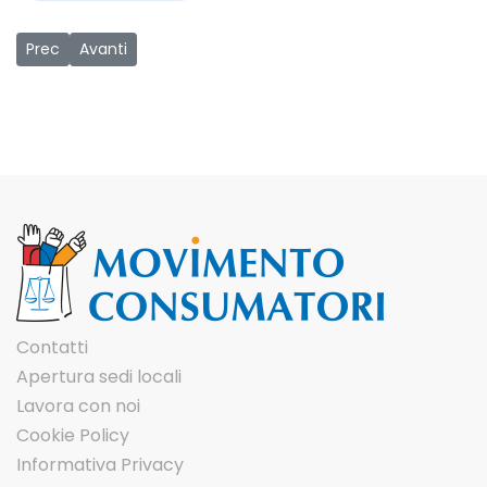
Articolo precedente: Teatro forum: "Il grande trasloco"
Articolo successivo: Festival dello Sviluppo Sostenibile
Prec
Avanti
Contatti
Apertura sedi locali
Lavora con noi
Cookie Policy
Informativa Privacy