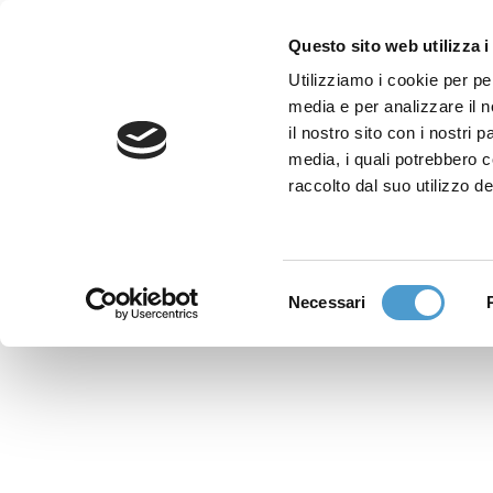
Questo sito web utilizza i
Utilizziamo i cookie per pe
media e per analizzare il n
Sede nazionale
il nostro sito con i nostri 
Via Piemonte 39/A
media, i quali potrebbero 
00187 Roma
raccolto dal suo utilizzo de
Sportello Consumatori
(+39)06 9480 7041
Selezione
Necessari
WhatsApp
del
(+39)351 7153 449
consenso
solo messaggi testo
Richiedi Assistenza
Online