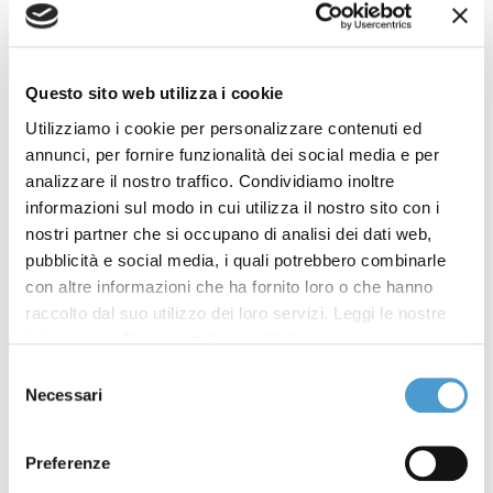
Hai bisogno di attivare una connessione a internet
che ti permetta di caricare/scaricare velocemente i
Questo sito web utilizza i cookie
tuoi file ma non sai districarti fra le offerte dei vari
Utilizziamo i cookie per personalizzare contenuti ed
operatori? Vuoi sapere quanto è veramente veloce
annunci, per fornire funzionalità dei social media e per
una connessione già attivata? La tua attuale
analizzare il nostro traffico. Condividiamo inoltre
connessione è lenta? Vuoi sapere quali sono i tuoi
informazioni sul modo in cui utilizza il nostro sito con i
nostri partner che si occupano di analisi dei dati web,
diritti e come tutelarli?
pubblicità e social media, i quali potrebbero combinarle
Chiama il numero
06 948 070 41
o compila
con altre informazioni che ha fornito loro o che hanno
raccolto dal suo utilizzo dei loro servizi. Leggi le nostre
il
modulo di contatto dello sportello online
.
Informativa Privacy
e
Cookie Policy
.
ATTENZIONE
Selezione
Necessari
del
Se ti sembra che il tuo pc scarichi (
download
) o
consenso
carichi (
upload
) pagine
web
o
files
più lentamente
Preferenze
del previsto, non sempre si tratta di un problema