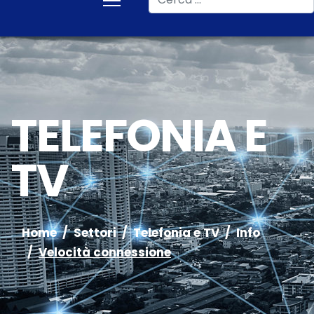
TELEFONIA E
TV
Home
Settori
Telefonia e TV
Info
Velocità connessione