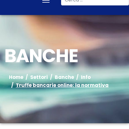
BANCHE
Home
Settori
Banche
Info
Truffe bancarie online: la normativa