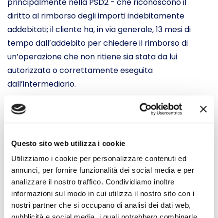
principalmente nella PSD2 - che riconoscono il
diritto al rimborso degli importi indebitamente
addebitati; il cliente ha, in via generale, 13 mesi di
tempo dall’addebito per chiedere il rimborso di
un’operazione che non ritiene sia stata da lui
autorizzata o correttamente eseguita
dall’intermediario.
ATTENZIONE
Ai sensi dell’art. 10, secondo comma, in presenza di
un’operazione per la quali il clienti neghi la propria
Questo sito web utilizza i cookie
autorizzazione, l’utilizzo di uno strumento di
Utilizziamo i cookie per personalizzare contenuti ed
pagamento registrato e l’adempimento al dovere di
annunci, per fornire funzionalità dei social media e per
autenticazione forte, non è sufficiente per addossare
analizzare il nostro traffico. Condividiamo inoltre
al cliente le conseguente di un’operazione non
informazioni sul modo in cui utilizza il nostro sito con i
nostri partner che si occupano di analisi dei dati web,
autorizzata (“Quando l'utente di servizi di pagamento
pubblicità e social media, i quali potrebbero combinarle