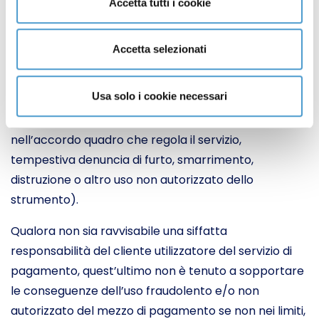
Accetta tutti i cookie
comportamento fraudolento del medesimo
Accetta selezionati
ovvero al suo doloso o gravemente colposo
inadempimento agli obblighi che l’art. 7 del decreto
Usa solo i cookie necessari
pone a suo carico (utilizzo dello strumento di
pagamento in conformità ai patti contenuti
nell’accordo quadro che regola il servizio,
tempestiva denuncia di furto, smarrimento,
distruzione o altro uso non autorizzato dello
strumento).
Qualora non sia ravvisabile una siffatta
responsabilità del cliente utilizzatore del servizio di
pagamento, quest’ultimo non è tenuto a sopportare
le conseguenze dell’uso fraudolento e/o non
autorizzato del mezzo di pagamento se non nei limiti,