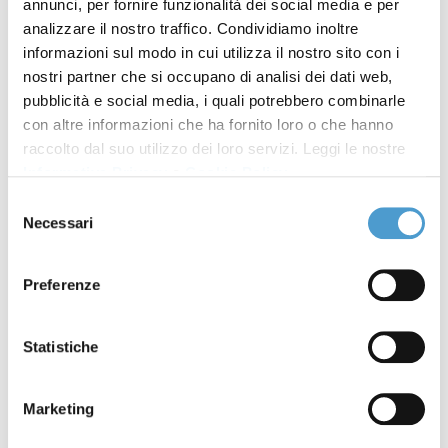
annunci, per fornire funzionalità dei social media e per
previsti dalle norme a tutela della libertà di
analizzare il nostro traffico. Condividiamo inoltre
concorrenza, integra, almeno potenzialmente, un
informazioni sul modo in cui utilizza il nostro sito con i
danno ingiusto ex art. 2043 c.c.
nostri partner che si occupano di analisi dei dati web,
pubblicità e social media, i quali potrebbero combinarle
Chi ha subito un danno da una contrattazione “a
con altre informazioni che ha fornito loro o che hanno
monte” ha a propria disposizione
l’azione di
raccolto dal suo utilizzo dei loro servizi. Leggi le nostre
accertamento della nullità dell’intesa
e di
Informativa Privacy
e
Cookie Policy
.
risarcimento del danno di cui alla
l. 287 del 1990
che
Selezione
all’art. 2 prevede la nullità delle intese restrittive
Necessari
del
della concorrenza.
consenso
Preferenze
Nel caso analizzato dalla Cassazione il ricorrente
aveva invocato la
nullità del tasso applicato al
contratto di leasing
, determinato
per relationem
Statistiche
al tasso Euribor fissato attraverso l’“accordo
manipolativo della concorrenza da un certo numero
Marketing
di istituti bancari”.