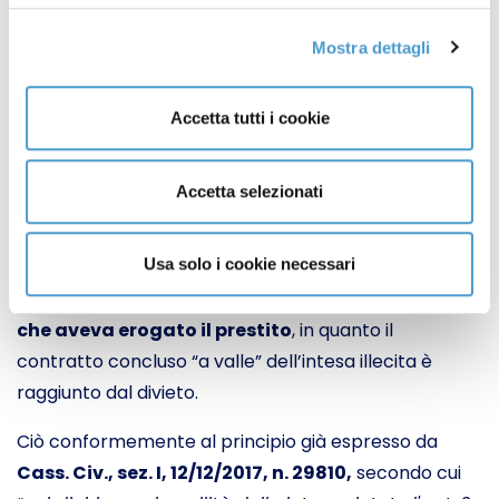
La Corte ha riconosciuto che la
Decisione del 4
Mostra dettagli
dicembre 2013 riveste natura di “prova
privilegiata”
dell’esistenza dell’intesa illecita,
Accetta tutti i cookie
conclusa “a monte” del leasing, sufficiente a fondare
la domanda di nullità dei tassi “manipolati” e di
rideterminazione degli interessi nel periodo della
Accetta selezionati
manipolazione.
Usa solo i cookie necessari
Per tale ragione
non assume rilevanza che
all’intesa avesse o meno partecipato la Banca
che aveva erogato il prestito
, in quanto il
contratto concluso “a valle” dell’intesa illecita è
raggiunto dal divieto.
Ciò conformemente al principio già espresso da
Cass. Civ., sez. I, 12/12/2017, n. 29810,
secondo cui