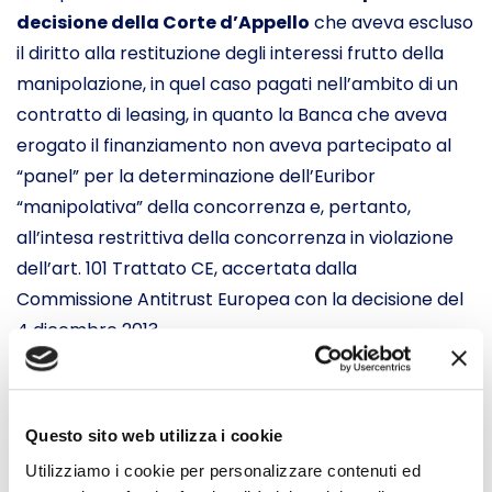
decisione della Corte d’Appello
che aveva escluso
il diritto alla restituzione degli interessi frutto della
manipolazione, in quel caso pagati nell’ambito di un
contratto di leasing, in quanto la Banca che aveva
erogato il finanziamento non aveva partecipato al
“panel” per la determinazione dell’Euribor
“manipolativa” della concorrenza e, pertanto,
all’intesa restrittiva della concorrenza in violazione
dell’art. 101 Trattato CE, accertata dalla
Commissione Antitrust Europea con la decisione del
4 dicembre 2013.
La Cassazione ha richiamato i
principi già espressi
dalle Sezioni Unite con la sentenza n. 2207 del 4
Questo sito web utilizza i cookie
febbraio 2005
, secondo cui la violazione di interessi
riconosciuti rilevanti dall’ordinamento giuridico,
Utilizziamo i cookie per personalizzare contenuti ed