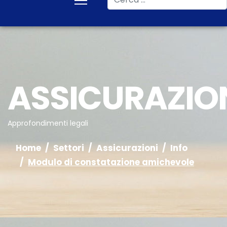
ASSICURAZIO
Approfondimenti legali
Home
Settori
Assicurazioni
Info
Modulo di constatazione amichevole