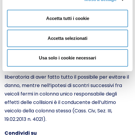
Tamponamento a catena
Accetta tutti i cookie
Nell’ipotesi di tamponamento a catena tra veicoli in
movimento, v’è una presunzione di colpa in eguale
Accetta selezionati
misura di entrambi i conducenti di ciascuna coppia di
veicoli (tamponante e tamponato), fondata
Usa solo i cookie necessari
sull’inosservanza della distanza di sicurezza rispetto
al veicolo antistante, qualora non sia fornita la prova
liberatoria di aver fatto tutto il possibile per evitare il
danno, mentre nell’ipotesi di scontri successivi fra
veicoli fermi in colonna unico responsabile degli
effetti delle collisioni è il conducente dell’ultimo
veicolo della colonna stessa (Cass. Civ, Sez. III,
19.02.2013 n. 4021).
Condividi su