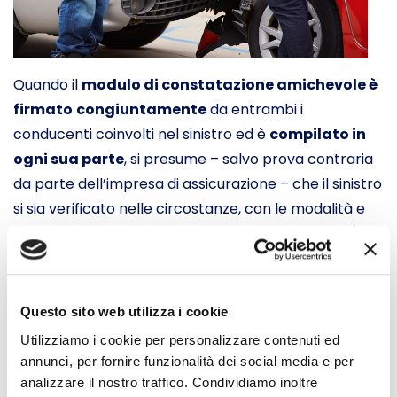
Quando il
modulo di constatazione amichevole è
firmato
congiuntamente
da entrambi i
conducenti coinvolti nel sinistro ed è
compilato in
ogni sua parte
, si presume – salvo prova contraria
da parte dell’impresa di assicurazione – che il sinistro
si sia verificato nelle circostanze, con le modalità e
con le conseguenze risultanti dal modulo stesso (art.
143, comma 2, Codice delle Assicurazioni): il modulo
CAI “a doppia firma” genera una presunzione iuris
tantum valevole nei confronti dell’assicuratore, il
Questo sito web utilizza i cookie
quale potrà superarla fornendo la prova contraria, in
Utilizziamo i cookie per personalizzare contenuti ed
concreto ovvero attraverso il ricorso ad altra
annunci, per fornire funzionalità dei social media e per
presunzione (Cass. Civ., Sez. Unite, n. 10311/06).
analizzare il nostro traffico. Condividiamo inoltre