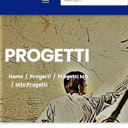
PROGETTI
Home
Progetti
Progetti MC
Info Progetti