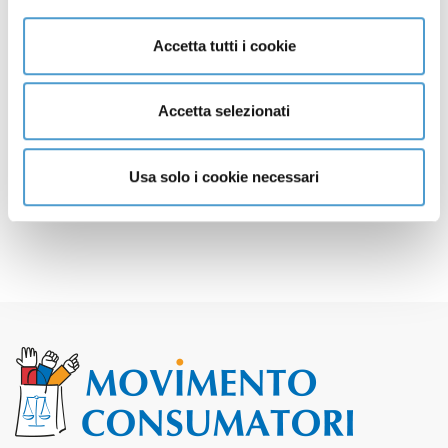
Più Sai Più Sei: gli sportelli
17 Febbraio 2020
Accetta tutti i cookie
We Like We Share We Change:
17 Gennaio 2020
procedura di selezione
Accetta selezionati
1
2
3
4
5
6
Pagina 3 di 6
Usa solo i cookie necessari