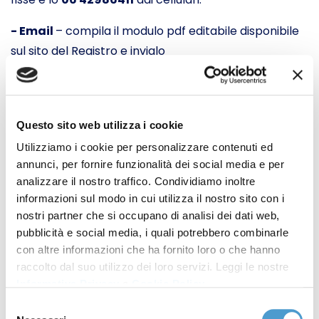
- Email
– compila il modulo pdf editabile disponibile
sul sito del Registro e invialo
a
iscrizione@registrodelleopposizioni.it
.
Le richieste di iscrizione sono gestite entro 1 giorno
lavorativo e diventano efficaci in 15 giorni per il
Questo sito web utilizza i cookie
marketing telefonico e 30 per quello postale.
Utilizziamo i cookie per personalizzare contenuti ed
annunci, per fornire funzionalità dei social media e per
L’iscrizione è a tempo indeterminato, ma
analizzare il nostro traffico. Condividiamo inoltre
successivamente potrai gestirla, sempre mediante
informazioni sul modo in cui utilizza il nostro sito con i
le tre modalità web, telefono ed email, utilizzando
nostri partner che si occupano di analisi dei dati web,
le funzionalità “
Rinnovo
” per annullare i nuovi
pubblicità e social media, i quali potrebbero combinarle
con altre informazioni che ha fornito loro o che hanno
consensi all’attività pubblicitaria rilasciati
raccolto dal suo utilizzo dei loro servizi. Leggi le nostre
successivamente alla prima iscrizione al servizio;
Informativa Privacy
e
Cookie Policy
.
“
Revoca selettiva
” nei confronti di uno o più
Selezione
operatori registrati al RPO per cui non intendi