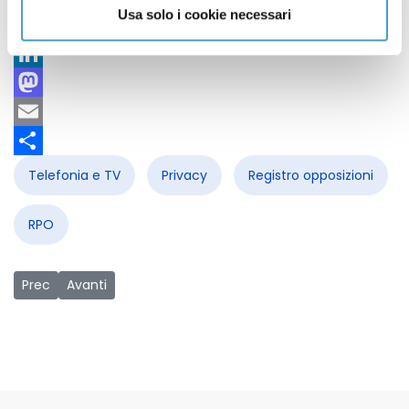
Usa solo i cookie necessari
Facebook
X
LinkedIn
Mastodon
Email
Share
Telefonia e TV
Privacy
Registro opposizioni
RPO
Articolo precedente: RPO: dopo l’iscrizione continui a riceve
Articolo successivo: STOP TTIP: link utili
Prec
Avanti