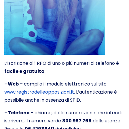
L’iscrizione all’ RPO di uno o più numeri di telefono è
facile e gratuita
;
- Web
– compila il modulo elettronico sul sito
www.registrodelleopposizioni.it
. L’autenticazione è
possibile anche in assenza di SPID.
- Telefono
– chiama, dalla numerazione che intendi
iscrivere, il numero verde
800 957 766
dalle utenze
fisse e lo
06 42986411
dai cellulari.