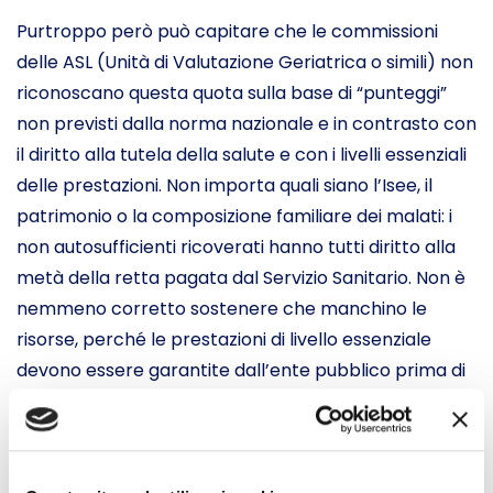
Purtroppo però può capitare che le commissioni
delle ASL (Unità di Valutazione Geriatrica o simili) non
riconoscano questa quota sulla base di “punteggi”
non previsti dalla norma nazionale e in contrasto con
il diritto alla tutela della salute e con i livelli essenziali
delle prestazioni. Non importa quali siano l’Isee, il
patrimonio o la composizione familiare dei malati: i
non autosufficienti ricoverati hanno tutti diritto alla
metà della retta pagata dal Servizio Sanitario. Non è
nemmeno corretto sostenere che manchino le
risorse, perché le prestazioni di livello essenziale
devono essere garantite dall’ente pubblico prima di
tutte le altre.
I familiari o i parenti che stanno pagando la retta
intera per la permanenza in RSA di un loro caro, e