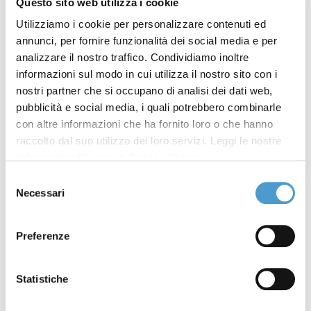
Questo sito web utilizza i cookie
sono costretti a farlo perché l’ASL non ha
Utilizziamo i cookie per personalizzare contenuti ed
riconosciuto almeno la quota sanitaria del ricovero,
annunci, per fornire funzionalità dei social media e per
possono ottenere giustizia e richiedere quanto
analizzare il nostro traffico. Condividiamo inoltre
previsto dalla legge, compresa la restituzione delle
informazioni sul modo in cui utilizza il nostro sito con i
rate indebitamente pagate.
nostri partner che si occupano di analisi dei dati web,
pubblicità e social media, i quali potrebbero combinarle
In alcuni casi, inoltre, è prevista la totale gratuità del
con altre informazioni che ha fornito loro o che hanno
ricovero: numerose sentenze l’hanno riconosciuta
raccolto dal suo utilizzo dei loro servizi. Leggi le nostre
per le persone non autosufficienti che necessitano di
Informativa Privacy
e
Cookie Policy
.
prestazioni socio-sanitarie ad elevata integrazione
Selezione
Necessari
del
sanitaria (DPCM 14 febbraio 2001), come ad esempio,
consenso
i malati di Alzheimer.
Preferenze
N.B.: il diritto non decade con il decesso del
parente. Gli eredi possono agire in giudizio per
Statistiche
ottenere la restituzione delle
somme non dovute.
È
possibile agire entro
10 anni dall’ultimo