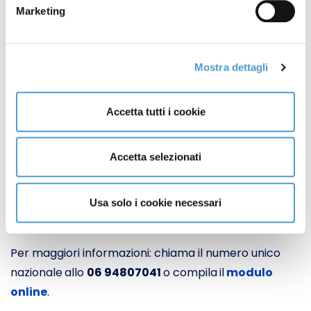
Marketing
pagamento
effettuato.
Stai pagando per intero la retta in RSA? La
convenzione ASL non arriva?
Mostra dettagli
Con il supporto di Movimento Consumatori puoi:
Accetta tutti i cookie
procedere alla verifica del tuo caso;
avviare un’azione per il riconoscimento della
Accetta selezionati
quota sanitaria;
recuperare le somme già versate;
ricevere assistenza per tutti i documenti
Usa solo i cookie necessari
necessari alla pratica.
Per maggiori informazioni: chiama il numero unico
nazionale
allo
06 94807041
o compila
il
modulo
online
.