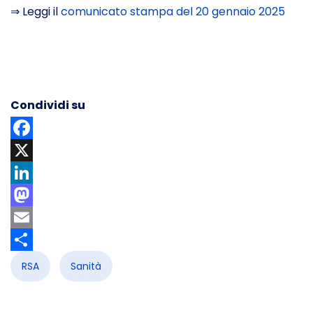
⇒ Leggi il
comunicato stampa del 20 gennaio 2025
Condividi su
Facebook
X
LinkedIn
Mastodon
Email
Share
RSA
Sanità