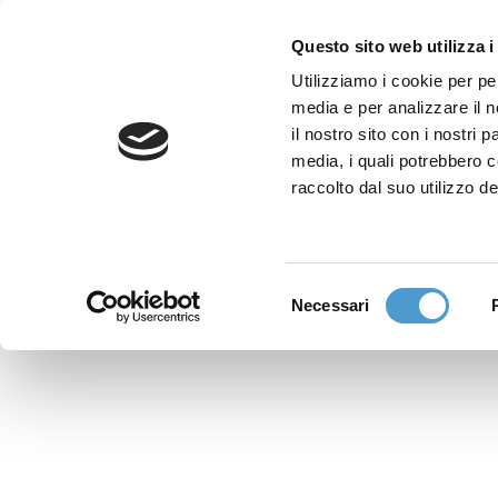
Questo sito web utilizza i
Utilizziamo i cookie per pe
media e per analizzare il n
Sede nazionale
il nostro sito con i nostri 
Via Piemonte 39/A
media, i quali potrebbero 
00187 Roma
raccolto dal suo utilizzo de
Sportello Consumatori
(+39)06 9480 7041
Selezione
Necessari
WhatsApp
del
(+39)351 7153 449
consenso
solo messaggi testo
Richiedi Assistenza
Online