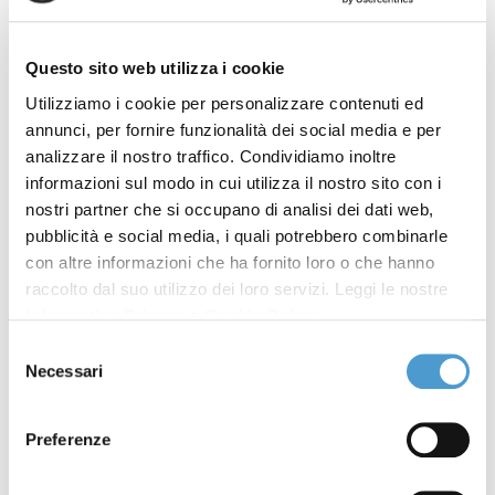
Questo sito web utilizza i cookie
Utilizziamo i cookie per personalizzare contenuti ed
annunci, per fornire funzionalità dei social media e per
La nuova disciplina prevista dalla legge 205/2017
analizzare il nostro traffico. Condividiamo inoltre
informazioni sul modo in cui utilizza il nostro sito con i
sulla prescrizione biennale dei conguagli presenti
nostri partner che si occupano di analisi dei dati web,
nelle bollette, integrata dalla regolazione dell'Arera
pubblicità e social media, i quali potrebbero combinarle
(Autorità dei settori energetici ed
con altre informazioni che ha fornito loro o che hanno
ambientali),
obbliga i venditori di luce gas e
raccolto dal suo utilizzo dei loro servizi. Leggi le nostre
acqua ad informare con chiarezza gli utenti
Informativa Privacy
e
Cookie Policy
.
della presenza di somme prescritte nella
Selezione
bolletta inviata e di dare la possibilità di
Necessari
del
presentare un'apposita istanza di prescrizione
.
consenso
Preferenze
Gli utenti che riscontrassero problemi con i
conguagli prescritti delle bollette possono