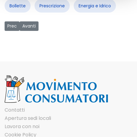
Share
Bollette
Prescrizione
Energia e Idrico
Articolo precedente: Decennale referendum acqua: intervist
Articolo successivo: Amazon paghi subito tutte le lavora
Prec
Avanti
Contatti
Apertura sedi locali
Lavora con noi
Cookie Policy