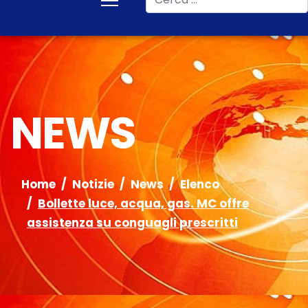
NEWS
Home
Notizie
News
Elenco
Bollette luce, acqua, gas. MC offre
assistenza su conguagli prescritti