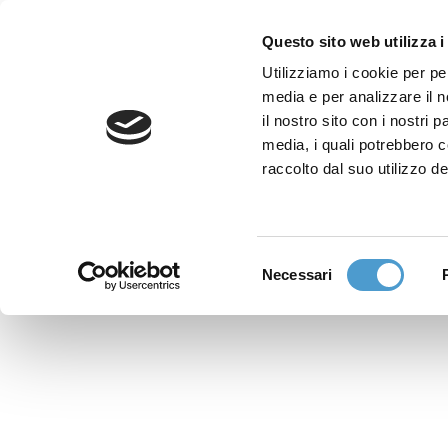
Questo sito web utilizza i
Utilizziamo i cookie per pe
media e per analizzare il n
Sede nazionale
il nostro sito con i nostri 
Via Piemonte 39/A
media, i quali potrebbero 
00187 Roma
raccolto dal suo utilizzo de
Sportello Consumatori
(+39)06 9480 7041
Selezione
Necessari
WhatsApp
del
(+39)351 7153 449
consenso
solo messaggi testo
Richiedi Assistenza
Online