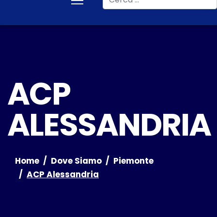
ACP
ALESSANDRIA
Home
Dove Siamo
Piemonte
ACP Alessandria