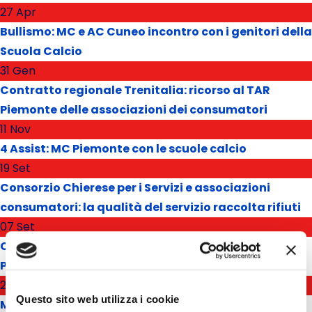
27 Apr
Bullismo: MC e AC Cuneo incontro con i genitori della
Scuola Calcio
31 Gen
Contratto regionale Trenitalia: ricorso al TAR
Piemonte delle associazioni dei consumatori
11 Nov
4 Assist: MC Piemonte con le scuole calcio
19 Set
Consorzio Chierese per i Servizi e associazioni
consumatori: la qualità del servizio raccolta rifiuti
07 Set
Conguagli Iren, per Associazione Consumatori
Piemonte necessaria maggiore trasparenza
26 Lug
Questo sito web utilizza i cookie
Movimento Consumatori Alto Piemonte: nuova