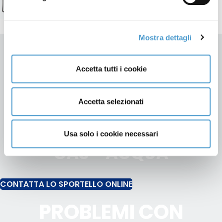
Mostra dettagli
SPORTELLO ONLINE ACP ALESSANDRIA
Accetta tutti i cookie
Informazioni e assistenza
Accetta selezionati
UTENZE E BOLLETTE
TELEFONIA - ENERGIA -
Usa solo i cookie necessari
GAS - ACQUA
CONTATTA LO SPORTELLO ONLINE
PROBLEMI CON