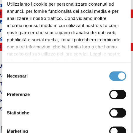
Utilizziamo i cookie per personalizzare contenuti ed
sezione
annunci, per fornire funzionalità dei social media e per
12 Mag
analizzare il nostro traffico. Condividiamo inoltre
Energia e contratti telefonici: necessarie nuove
informazioni sul modo in cui utilizza il nostro sito con i
regole per evitare rischio di rimanere senza luce e
nostri partner che si occupano di analisi dei dati web,
gestore
pubblicità e social media, i quali potrebbero combinarle
12 Mag
con altre informazioni che ha fornito loro o che hanno
raccolto dal suo utilizzo dei loro servizi. Leggi le nostre
Informativa Privacy
e
Cookie Policy
.
ASSOCIAZIONE CONSUMATORI PIEMONTE
Selezione
Via Bologna, 5 - 15100 Alessandria AL
Necessari
del
Telefono: 0131 341 120 - Fax: 011 0131 341 120
consenso
WhatsApp 346 132 68 39 (solo messaggi di testo)
Preferenze
E-mail:
al@consumatoripiemonte.it
Sito internet:
www.consumatoripiemonte.it
Statistiche
Marketing