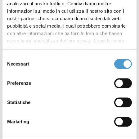
analizzare il nostro traffico. Condividiamo inoltre
informazioni sul modo in cui utilizza il nostro sito con i
We Like Share Change
15 Giugno 2018
nostri partner che si occupano di analisi dei dati web,
pubblicità e social media, i quali potrebbero combinarle
Premio "La sostenibilità è
09 Maggio 2018
con altre informazioni che ha fornito loro o che hanno
glocal. Racconti di scelte di
raccolto dal suo utilizzo dei loro servizi. Leggi le nostre
vita responsabili e pratiche
Informativa Privacy
e
Cookie Policy
.
di consumo sostenibili"
Selezione
Necessari
del
Un campus che ha avvicinato
05 Settembre
consenso
i giovani a scelte di consumo
2017
Preferenze
responsabile
Giovani in Azione Glocale
15 Luglio 2017
Statistiche
Manifesto We Like
30 Maggio 2017
Marketing
We Like
06 Aprile 2017