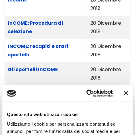
2018
InCOME: Procedura di
20 Dicembre
selezione
2018
INCOME: recapiti e orari
20 Dicembre
sportelli
2018
Gli sportelli InCOME
20 Dicembre
2018
Glocal, i video del campus
08 Novembre
2018
Questo sito web utilizza i cookie
Ritorno a scuola...di
07 Settembre
sostenibilità. Il campus per i
2018
Utilizziamo i cookie per personalizzare contenuti ed
annunci, per fornire funzionalità dei social media e per
"Giovani in azione glocale"