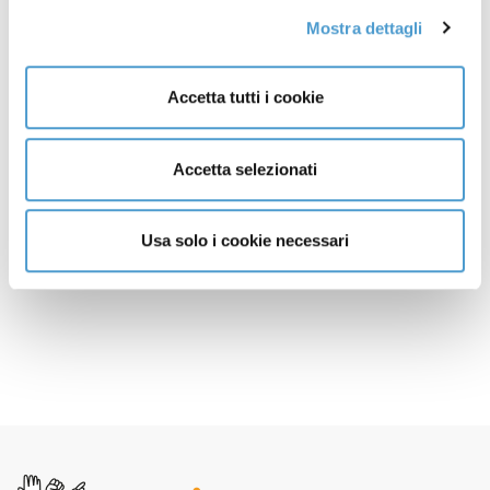
Luce sul canone
05 Settembre
Mostra dettagli
2016
Accetta tutti i cookie
Io Sono Originale 2016
01 Giugno 2016
Io Sono Originale 2015
30 Novembre
Accetta selezionati
2015
Usa solo i cookie necessari
1
2
3
4
Pagina 4 di 4