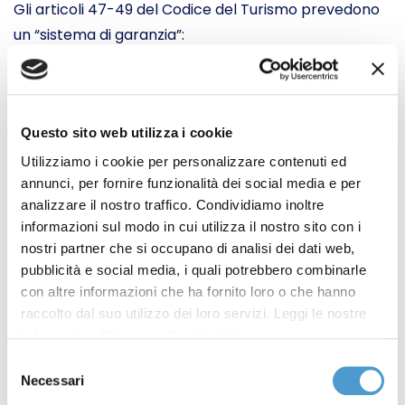
Gli articoli 47-49 del Codice del Turismo prevedono
un “sistema di garanzia”:
(i) se l’organizzatore diventa insolvente prima della
partenza, il viaggiatore ha diritto: al rimborso
integrale delle somme pagate per il pacchetto
Questo sito web utilizza i cookie
turistico; al rimborso senza ritardi ingiustificati
tramite il sistema di garanzia predisposto
Utilizziamo i cookie per personalizzare contenuti ed
annunci, per fornire funzionalità dei social media e per
dall’organizzatore
analizzare il nostro traffico. Condividiamo inoltre
(ii) se l’insolvenza avviene durante il viaggio, il
informazioni sul modo in cui utilizza il nostro sito con i
sistema di garanzia deve assicurare: il rimpatrio del
nostri partner che si occupano di analisi dei dati web,
viaggiatore se il pacchetto include il trasporto; la
pubblicità e social media, i quali potrebbero combinarle
copertura dei costi necessari per il rientro. Il
con altre informazioni che ha fornito loro o che hanno
rimpatrio deve avvenire senza costi aggiuntivi per il
raccolto dal suo utilizzo dei loro servizi. Leggi le nostre
Informativa Privacy
e
Cookie Policy
.
viaggiatore
(iii) quando l’insolvenza si verifica mentre il viaggio è
Selezione
Necessari
del
in corso, la garanzia deve assicurare anche: il