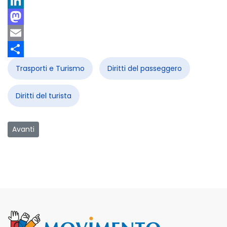
X
LinkedIn
Mastodon
Email
Share
Trasporti e Turismo
Diritti del passeggero
Diritti del turista
Articolo successivo: Annullamento pacchetto turistico
Avanti