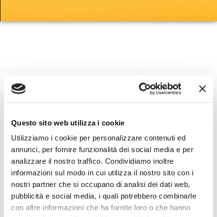
Data
Titolo
pubblicazione
Articoli
Autonoleggio: chiedi il
15 Maggio 2024
Questo sito web utilizza i cookie
rimborso delle penali
Utilizziamo i cookie per personalizzare contenuti ed
annunci, per fornire funzionalità dei social media e per
Class action per rimborso
11 Ottobre 2024
analizzare il nostro traffico. Condividiamo inoltre
penali autonoleggio Autovia
informazioni sul modo in cui utilizza il nostro sito con i
nostri partner che si occupano di analisi dei dati web,
Class action per rimborso
11 Ottobre 2024
pubblicità e social media, i quali potrebbero combinarle
penali autonoleggio Goldcar
con altre informazioni che ha fornito loro o che hanno