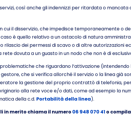
i servizi, così anche gli indennizzi per ritardata o mancat
o in cui il disservizio, che impedisce temporaneamente o defi
 caso è quello relativo a un ostacolo di natura amministra
 rilascio dei permessi di scavo o di altre autorizzazioni ec
la rete dovuta a un guasto in un nodo che non è di esclus
oblematiche che riguardano l’attivazione (intendendo la 
estore, che si verifica allorché il servizio o la linea già son
ratore la gestione del proprio contrattò di telefonia, 
originario alla rete voce e/o dati, come ad esempio la num
ematica della c.d.
Portabilità della linea
).
li in merito c
hiama il numero
06 948 070 41
o compila 