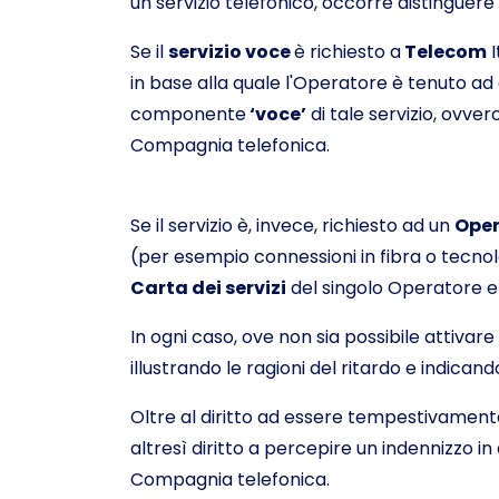
un servizio telefonico, occorre distinguere 
Se il
servizio voce
è richiesto a
Telecom
I
in base alla quale l'Operatore è tenuto ad a
componente
‘voce’
di tale servizio, ovve
Compagnia telefonica.
Se il servizio è, invece, richiesto ad un
Oper
(per esempio connessioni in fibra o tecnolo
Carta dei servizi
del singolo Operatore e 
In ogni caso, ove non sia possibile attivar
illustrando le ragioni del ritardo e indicand
Oltre al diritto ad essere tempestivamente 
altresì diritto a percepire un indennizzo
Compagnia telefonica.