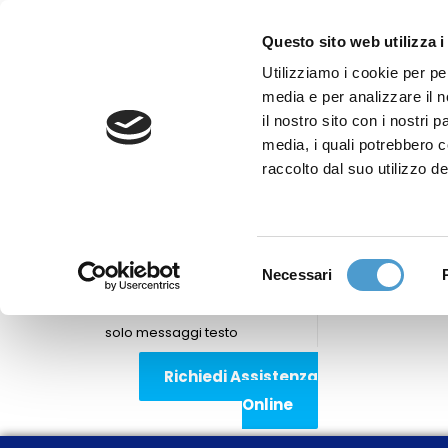
Questo sito web utilizza i
Utilizziamo i cookie per pe
media e per analizzare il n
Sede nazionale
il nostro sito con i nostri 
Via Piemonte 39/A
media, i quali potrebbero 
00187 Roma
raccolto dal suo utilizzo de
Sportello Consumatori
(+39)06 9480 7041
Selezione
Necessari
WhatsApp
del
(+39)351 7153 449
consenso
solo messaggi testo
Richiedi Assistenza
Online