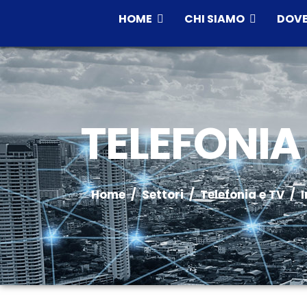
HOME
CHI SIAMO
DOVE
TELEFONIA 
Home
Settori
Telefonia e TV
I