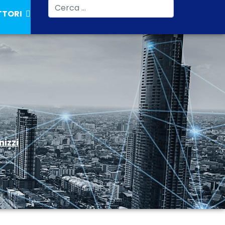
Cerca
TTORI
nizzi