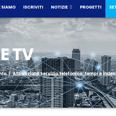
 SIAMO
ISCRIVITI
NOTIZIE
PROGETTI
SE
E TV
nfo
Attivazione servizio telefonico: tempi e inden