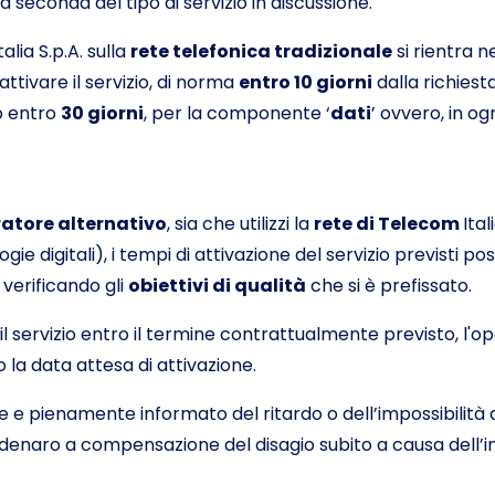
a seconda del tipo di servizio in discussione.
talia S.p.A. sulla
rete telefonica tradizionale
si rientra ne
ttivare il servizio, di norma
entro 10 giorni
dalla richiest
ro entro
30 giorni
, per la componente ‘
dati
’ ovvero, in o
atore alternativo
, sia che utilizzi la
rete di Telecom
Ital
gie digitali), i tempi di attivazione del servizio previsti 
verificando gli
obiettivi di qualità
che si è prefissato.
e il servizio entro il termine contrattualmente previsto, l
o la data attesa di attivazione.
e pienamente informato del ritardo o dell’impossibilità di a
 in denaro a compensazione del disagio subito a causa del