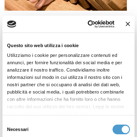
Sei sovraindebitato e vuoi uscirne per iniziare
una nuova vita?
Se ti trovi in una situazione di sovraindebitamento,
Questo sito web utilizza i cookie
cioè in un contesto di squilibrio tra i tuoi debiti e il
Utilizziamo i cookie per personalizzare contenuti ed
patrimonio facilmente liquidabile, con una
annunci, per fornire funzionalità dei social media e per
conseguente rilevante difficoltà, se non la definitiva
analizzare il nostro traffico. Condividiamo inoltre
incapacità, di pagare i debiti, puoi accedere alle
informazioni sul modo in cui utilizza il nostro sito con i
procedure di composizione della crisi da
nostri partner che si occupano di analisi dei dati web,
pubblicità e social media, i quali potrebbero combinarle
sovraindebitamento già previste dalla l. 3/2012 e oggi
con altre informazioni che ha fornito loro o che hanno
disciplinate dal Codice della crisi (in vigore dal 15
raccolto dal suo utilizzo dei loro servizi. Leggi le nostre
luglio 2022) che consentono di rendere i tuoi debiti
Informativa Privacy
e
Cookie Policy
.
sostenibili per ripartire e, dove possibile, ottenere
Selezione
l’esdebitazione.
Necessari
del