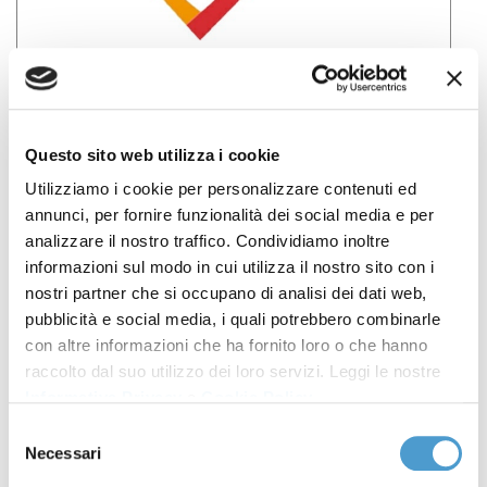
Avviso di selezione comparativa per
l’affidamento di servizi per la realizzazione di
una “campagna di promozione,
Questo sito web utilizza i cookie
sensibilizzazione e disseminazione” nell’ambito
Utilizziamo i cookie per personalizzare contenuti ed
del progetto “RIPARTO - PERCORSI DI INCLUSIONE
annunci, per fornire funzionalità dei social media e per
FINANZIARIA E DI ACCOMPAGNAMENTO PER LA
analizzare il nostro traffico. Condividiamo inoltre
informazioni sul modo in cui utilizza il nostro sito con i
GESTIONE E SOLUZIONE DELLE SITUAZIONI DI
nostri partner che si occupano di analisi dei dati web,
SOVRAINDEBITAMENTO PER LA RIPARTENZA” - ai
pubblicità e social media, i quali potrebbero combinarle
sensi dell’art. 72 e smi del decreto legislativo 3
con altre informazioni che ha fornito loro o che hanno
luglio 2017, n. 117, finanziato con il Fondo per il
raccolto dal suo utilizzo dei loro servizi. Leggi le nostre
finanziamento di progetti e attività di interesse
Informativa Privacy
e
Cookie Policy
.
generale nel terzo settore, per l’anno finanziario
Selezione
Necessari
2020 Ministero del Lavoro e delle Politiche
del
consenso