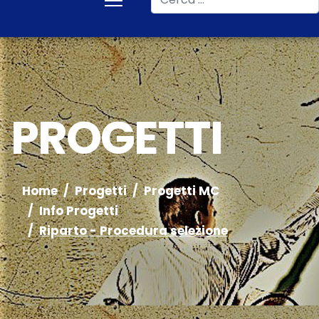
PROGETTI
Home
Progetti
Progetti MC
Info Progetti
Riparto - Procedura selezione