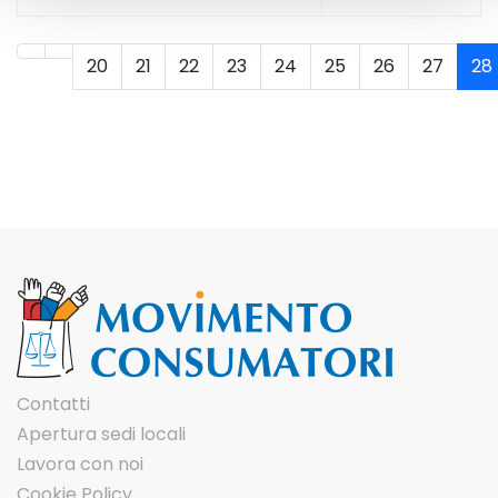
20
21
22
23
24
25
26
27
28
Pagina 28 di 29
Contatti
Apertura sedi locali
Lavora con noi
Cookie Policy