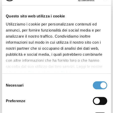
le AACC lanciano appello:
urgono servizi bancomat a
costi ridotti e trasparenti
Questo sito web utilizza i cookie
Utilizziamo i cookie per personalizzare contenuti ed
ADNKRONOS. Banche,
26 Luglio 2022
annunci, per fornire funzionalità dei social media e per
Consumatori: chiesto a
analizzare il nostro traffico. Condividiamo inoltre
informazioni sul modo in cui utilizza il nostro sito con i
Bancomat incontro su
nostri partner che si occupano di analisi dei dati web,
prelievi e trasparenza
pubblicità e social media, i quali potrebbero combinarle
con altre informazioni che ha fornito loro o che hanno
CASA E CLIMA - Mutui per l'
21 Luglio 2022
raccolto dal suo utilizzo dei loro servizi. Leggi le nostre
acquisto della prima casa,
Informativa Privacy
e
Cookie Policy
.
online la guida sul Fondo di
Selezione
solidarietà
Necessari
del
consenso
LA VOCE - Fondo di
17 Luglio 2022
Preferenze
solidarietà per i mutui per
l’acquisto della prima casa