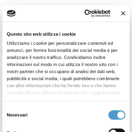
BORSA ITALIANA - Rc
Auto: MC: Governo
Questo sito web utilizza i cookie
intervenga su
Utilizziamo i cookie per personalizzare contenuti ed
annunci, per fornire funzionalità dei social media e per
concorrenza
analizzare il nostro traffico. Condividiamo inoltre
informazioni sul modo in cui utilizza il nostro sito con i
autoriparatori
nostri partner che si occupano di analisi dei dati web,
pubblicità e social media, i quali potrebbero combinarle
con altre informazioni che ha fornito loro o che hanno
Rassegna stampa MC
18 Ottobre 2023
raccolto dal suo utilizzo dei loro servizi. Leggi le nostre
Informativa Privacy
e
Cookie Policy
.
RC Auto: Movimento Consumatori, Governo
intervenga su concorrenza autoriparatori
Selezione
Necessari
del
Condividi su
consenso