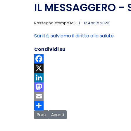
IL MESSAGGERO - Sa
Rassegna stampa MC
12 Aprile 2023
Sanità, salviamo il diritto alla salute
Condividi su
Facebook
X
LinkedIn
Mastodon
Email
Share
Articolo precedente: MONDO MOBILE - TIM, rim
Articolo successivo: CORRIERE ADRIATICO 
Prec
Avanti