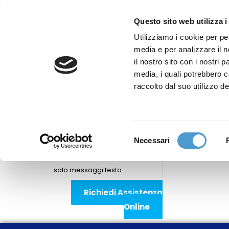
Questo sito web utilizza i
Utilizziamo i cookie per pe
media e per analizzare il n
Sede nazionale
il nostro sito con i nostri 
Via Piemonte 39/A
media, i quali potrebbero 
00187 Roma
raccolto dal suo utilizzo de
Sportello Consumatori
(+39)06 9480 7041
Selezione
Necessari
WhatsApp
del
(+39)351 7153 449
consenso
solo messaggi testo
Richiedi Assistenza
Online