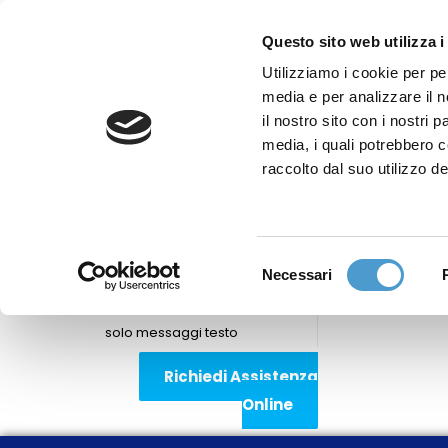
Questo sito web utilizza i
Utilizziamo i cookie per pe
media e per analizzare il n
Sede nazionale
il nostro sito con i nostri 
Via Piemonte 39/A
media, i quali potrebbero 
00187 Roma
raccolto dal suo utilizzo de
Sportello Consumatori
(+39)06 9480 7041
Selezione
Necessari
WhatsApp
del
(+39)351 7153 449
consenso
solo messaggi testo
Richiedi Assistenza
Online