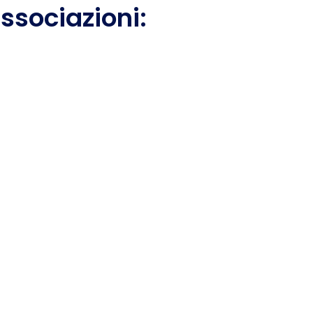
ssociazioni:
istenti