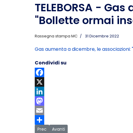
TELEBORSA - Gas a
"Bollette ormai ins
Rassegna stampa MC
31 Dicembre 2022
Gas aumenta a dicembre, le associazioni: "B
Condividi su
Facebook
X
LinkedIn
Mastodon
Email
Share
Articolo precedente: AGENPARL- Elettricità: -19
Articolo successivo: IL SALVAGENTE - Pre
Prec
Avanti