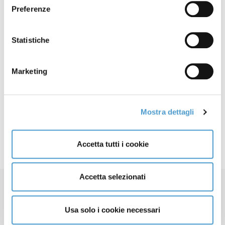
Preferenze
Facebook
Statistiche
X
LinkedIn
Marketing
Mastodon
Email
Share
Articolo precedente: IL SALVAGENTE - Prestiti, con l’estinzion
Articolo successivo: IL MESSAGGERO - Pannelli solari, al 
Prec
Avanti
Mostra dettagli
Accetta tutti i cookie
Accetta selezionati
Usa solo i cookie necessari