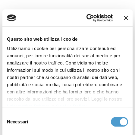
HELPCONSUMATORI - Il
consumatore ha diritto
Questo sito web utilizza i cookie
a riduzione costo del
Utilizziamo i cookie per personalizzare contenuti ed
annunci, per fornire funzionalità dei social media e per
credito in caso di
analizzare il nostro traffico. Condividiamo inoltre
restituzione anticipata
informazioni sul modo in cui utilizza il nostro sito con i
nostri partner che si occupano di analisi dei dati web,
pubblicità e social media, i quali potrebbero combinarle
Rassegna stampa MC
22 Dicembre 2022
con altre informazioni che ha fornito loro o che hanno
raccolto dal suo utilizzo dei loro servizi. Leggi le nostre
Corte Costituzionale: il consumatore ha diritto alla
Informativa Privacy
e
Cookie Policy
.
riduzione del costo del credito in caso di restituzione
Selezione
anticipata
Necessari
del
consenso
Condividi su