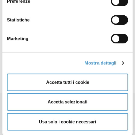
Preferenze
Facebook
X
Statistiche
LinkedIn
Mastodon
Marketing
Email
Share
Articolo precedente: NUOVO SOLDO - Ritiro proposta riduzione 
Articolo successivo: AGENPARL - Ritiro proposta regola
Prec
Avanti
Mostra dettagli
Accetta tutti i cookie
Accetta selezionati
Usa solo i cookie necessari