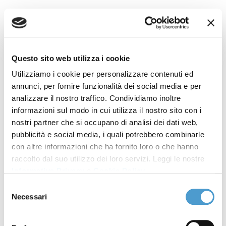
HELPCONSUMATORI -
Marcia indietro
Questo sito web utilizza i cookie
europea sui pesticidi,
Utilizziamo i cookie per personalizzare contenuti ed
annunci, per fornire funzionalità dei social media e per
MC: un danno alla
analizzare il nostro traffico. Condividiamo inoltre
informazioni sul modo in cui utilizza il nostro sito con i
salute
nostri partner che si occupano di analisi dei dati web,
pubblicità e social media, i quali potrebbero combinarle
con altre informazioni che ha fornito loro o che hanno
Rassegna stampa MC
09 Febbraio 2024
raccolto dal suo utilizzo dei loro servizi. Leggi le nostre
Informativa Privacy
e
Cookie Policy
.
Marcia indietro europea sui pesticidi, MC: un danno
alla salute
Selezione
Necessari
del
Condividi su
consenso