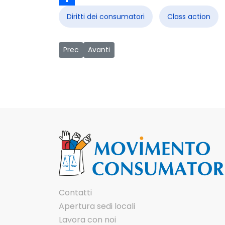
Share
Diritti dei consumatori
Class action
Articolo precedente: Ci vuole un reddito: il 
Articolo successivo: 11 maggio: giornat
Prec
Avanti
Contatti
Apertura sedi locali
Lavora con noi