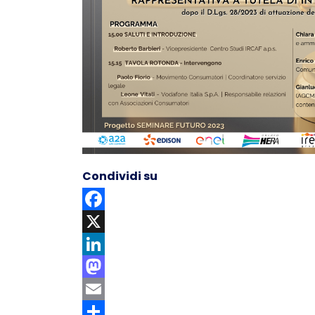
Condividi su
Facebook
X
LinkedIn
Mastodon
Email