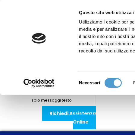
Questo sito web utilizza i
Utilizziamo i cookie per pe
media e per analizzare il n
Sede nazionale
il nostro sito con i nostri 
Via Piemonte 39/A
media, i quali potrebbero 
00187 Roma
raccolto dal suo utilizzo de
Sportello Consumatori
(+39)06 9480 7041
Selezione
Necessari
WhatsApp
del
(+39)351 7153 449
consenso
solo messaggi testo
Richiedi Assistenza
Online