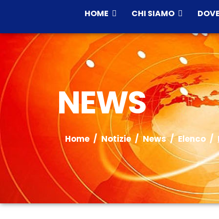
HOME
CHI SIAMO
DOVE
NEWS
Home
Notizie
News
Elenco