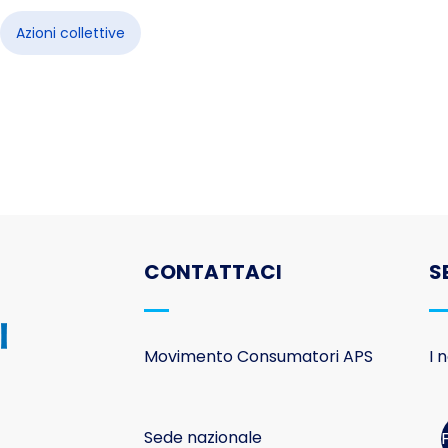
Azioni collettive
27 maggio, manifestazione a Roma
a internazionale di azione contro Adidas
CONTATTACI
S
Movimento Consumatori APS
I 
Sede nazionale