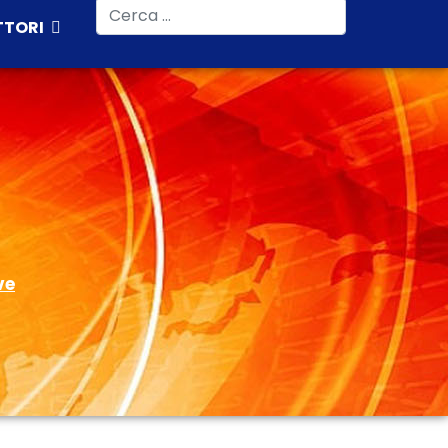
Cerca
TTORI
ve