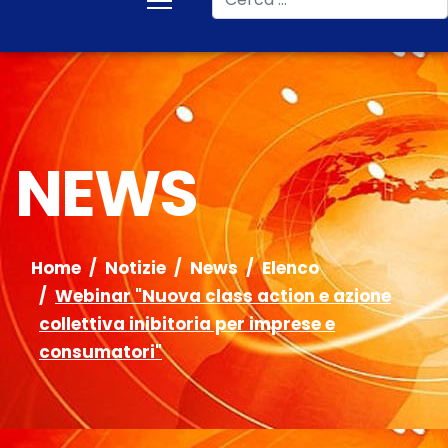
NEWS
Home
Notizie
News
Elenco
Webinar "Nuova class action e azione
collettiva inibitoria per imprese e
consumatori"