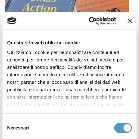
Questo sito web utilizza i cookie
Utilizziamo i cookie per personalizzare contenuti ed
annunci, per fornire funzionalità dei social media e per
Il 20 dicembre prossimo, dalle 15.00 alle 18.00, si terrà
analizzare il nostro traffico. Condividiamo inoltre
il webinar
"La nuova class action ed azione
informazioni sul modo in cui utilizza il nostro sito con i
nostri partner che si occupano di analisi dei dati web,
collettiva inibitoria per imprese e consumatori -
pubblicità e social media, i quali potrebbero combinarle
Ambiti contrattuali, pretese risarcitorie e
con altre informazioni che ha fornito loro o che hanno
possibili risvolti in ambito tributario"
.
raccolto dal suo utilizzo dei loro servizi. Leggi le nostre
Informativa Privacy
e
Cookie Policy
.
L'evento promosso dalla Commissione di Studio
Selezione
Tutela del Consumo - Ordine dei Dottori
Necessari
del
Commercialisti e degli Esperti Contabili di Napoli,
consenso