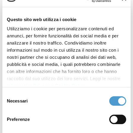
quindi le aziende piuttosto che i lavoratori
.
Finora attraverso le vie legali non si è riusciti a
Questo sito web utilizza i cookie
costringere le società di auditing a ritenersi
Utilizziamo i cookie per personalizzare contenuti ed
responsabili delle loro mortali rassicurazioni.
annunci, per fornire funzionalità dei social media e per
analizzare il nostro traffico. Condividiamo inoltre
Nel 2018, i familiari delle vittime, insieme a una
informazioni sul modo in cui utilizza il nostro sito con i
coalizione di Ong e sindacati pakistani ed europei,
nostri partner che si occupano di analisi dei dati web,
hanno presentato
una denuncia contro RINA
pubblicità e social media, i quali potrebbero combinarle
presso il punto di contatto nazionale
(PCN)
con altre informazioni che ha fornito loro o che hanno
dell'Organizzazione per la cooperazione e lo sviluppo
raccolto dal suo utilizzo dei loro servizi. Leggi le nostre
economico (
OCSE
) al Ministero per lo Sviluppo
Informativa Privacy
e
Cookie Policy
.
economico italiano. Nel rispetto delle Linee guida
Selezione
Necessari
del
OCSE per le imprese multinazionali, cui RINA
consenso
dovrebbe attenersi,
è stato chiesto all’azienda di
pubblicare il rapporto originale dell’audit, porre
Preferenze
rimedio all’accaduto e porgere le proprie scuse