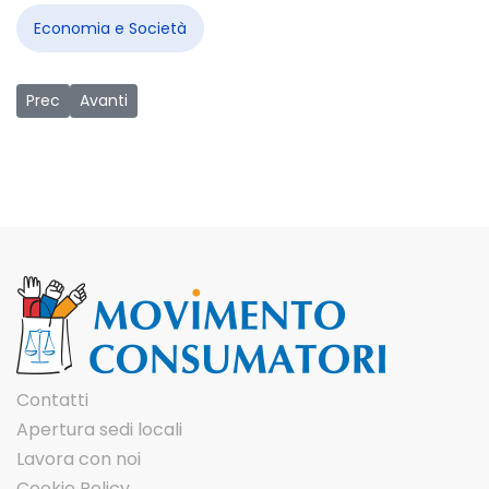
Economia e Società
Articolo precedente: Estinzione anticipata prestiti, condann
Articolo successivo: InCOME: Integrazione cittadini migra
Prec
Avanti
Contatti
Apertura sedi locali
Lavora con noi
Cookie Policy