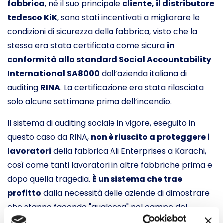
fabbrica
, né il suo principale
cliente, il distributore
tedesco KiK
, sono stati incentivati a migliorare le
condizioni di sicurezza della fabbrica, visto che la
stessa era stata certificata come sicura
in
conformità allo standard Social Accountability
International SA8000
dall’azienda italiana di
auditing
RINA
. La certificazione era stata rilasciata
solo alcune settimane prima dell’incendio.
Il sistema di auditing sociale in vigore, eseguito in
questo caso da RINA,
non è riuscito a proteggere i
lavoratori
della fabbrica Ali Enterprises a Karachi,
così come tanti lavoratori in altre fabbriche prima e
dopo quella tragedia.
È un sistema che trae
profitto
dalla necessità delle aziende di dimostrare
che stanno facendo "qualcosa" nel campo del
monitoraggio dei luoghi di lavoro,
proteggendo