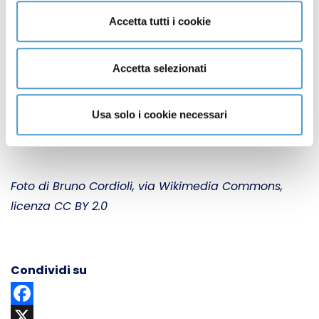
‘assenza’, dovremo colmarlo con la consapevolezza
Accetta tutti i cookie
che abbiamo una responsabilità in più, quella di fare
quello che ci hai insegnato, continuare a seminare,
Accetta selezionati
perché un mondo buono, pulito e giusto è un diritto di
tutti e il non riconoscerne l’utopicità ne è la chiave di
volta!”. Queste le parole di
Alessandro Mostaccio,
Usa solo i cookie necessari
presidente di Movimento Consumatori
.
Foto di Bruno Cordioli, via Wikimedia Commons,
licenza CC BY 2.0
Condividi su
Facebook