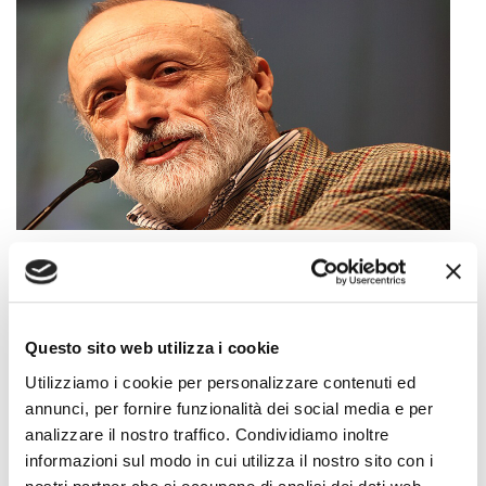
Nella tarda serata di ieri è venuto a mancare Carlo
Petrini, figura centrale della politica culturale
agroalimentare italiana e internazionale.
Questo sito web utilizza i cookie
Fondatore di Slow Food, organizzazione promotrice
Utilizziamo i cookie per personalizzare contenuti ed
di un sistema alimentare sostenibile e giusto e di
annunci, per fornire funzionalità dei social media e per
Terra Madre, la rete mondiale impegnata nella
analizzare il nostro traffico. Condividiamo inoltre
difesa della sovranità alimentare, della biodiversità e
informazioni sul modo in cui utilizza il nostro sito con i