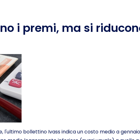
 i premi, ma si riducono
, l'ultimo bollettino Ivass indica un costo medio a gennaio 