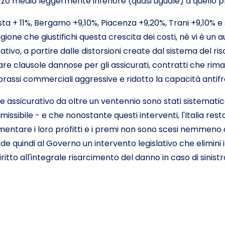
zo medio leggermente inferiore (quasi uguale) a quello
ta + 11%, Bergamo +9,10%, Piacenza +9,20%, Trani +9,10% e s
agione che giustifichi questa crescita dei costi, né vi è un
rativo, a partire dalle distorsioni create dal sistema del r
are clausole dannose per gli assicurati, contratti che rima
assi commerciali aggressive e ridotto la capacità antif
 assicurativo da oltre un ventennio sono stati sistematicam
missibile - e che nonostante questi interventi, l'Italia rest
entare i loro profitti e i premi non sono scesi nemmeno du
quindi al Governo un intervento legislativo che elimini il
iritto all'integrale risarcimento del danno in caso di sinistr