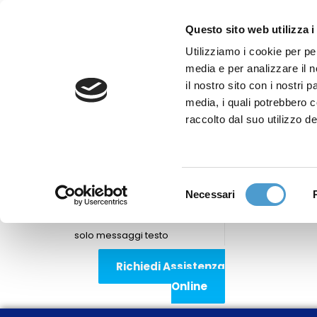
Questo sito web utilizza i
Utilizziamo i cookie per pe
media e per analizzare il n
Sede nazionale
il nostro sito con i nostri 
Via Piemonte 39/A
media, i quali potrebbero 
00187 Roma
raccolto dal suo utilizzo de
Sportello Consumatori
(+39)06 9480 7041
Selezione
Necessari
WhatsApp
del
(+39)351 7153 449
consenso
solo messaggi testo
Richiedi Assistenza
Online