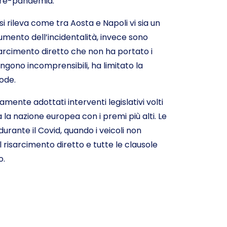
 pre-pandemia.
i rileva come tra Aosta e Napoli vi sia un
 aumento dell’incidentalità, invece sono
isarcimento diretto che non ha portato i
ngono incomprensibili, ha limitato la
rode.
ente adottati interventi legislativi volti
a la nazione europea con i premi più alti. Le
rante il Covid, quando i veicoli non
 risarcimento diretto e tutte le clausole
o.