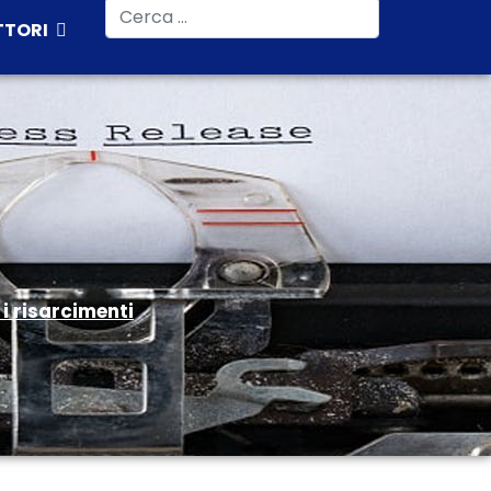
Cerca
TTORI
i risarcimenti