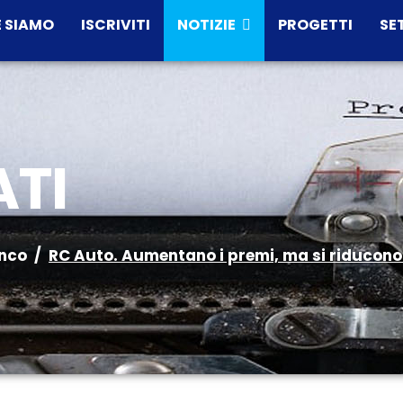
 SIAMO
ISCRIVITI
NOTIZIE
PROGETTI
SE
TI
enco
RC Auto. Aumentano i premi, ma si riducono 