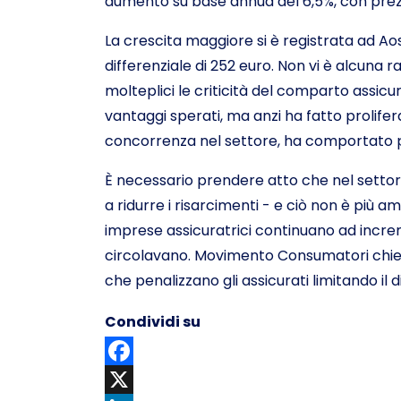
aumento su base annua del 6,5%, con prez
La crescita maggiore si è registrata ad Aos
differenziale di 252 euro. Non vi è alcuna r
molteplici le criticità del comparto assicu
vantaggi sperati, ma anzi ha fatto prolifer
concorrenza nel settore, ha comportato pr
È necessario prendere atto che nel settore
a ridurre i risarcimenti - e ciò non è più am
imprese assicuratrici continuano ad increm
circolavano. Movimento Consumatori chiede 
che penalizzano gli assicurati limitando il d
Condividi su
Facebook