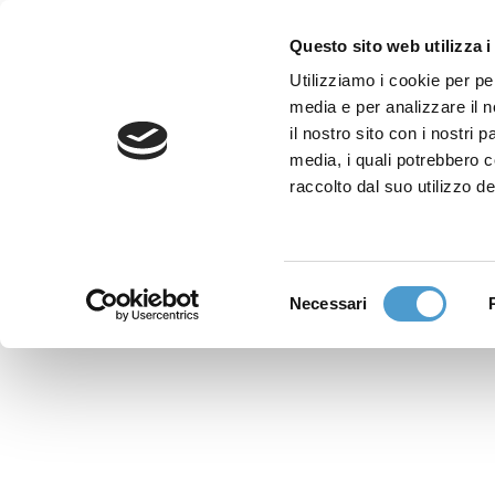
Questo sito web utilizza i
Utilizziamo i cookie per pe
media e per analizzare il n
Sede nazionale
il nostro sito con i nostri 
Via Piemonte 39/A
media, i quali potrebbero 
00187 Roma
raccolto dal suo utilizzo de
Sportello Consumatori
(+39)06 9480 7041
Selezione
Necessari
WhatsApp
del
(+39)351 7153 449
consenso
solo messaggi testo
Richiedi Assistenza
Online