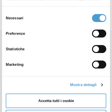
Informativa Privacy
e
Cookie Policy
.
Selezione
Necessari
del
consenso
Preferenze
Statistiche
Marketing
Contatti
Apertura sedi locali
Lavora con noi
Mostra dettagli
Cookie Policy
Informativa Privacy
Accetta tutti i cookie
CONTATTACI