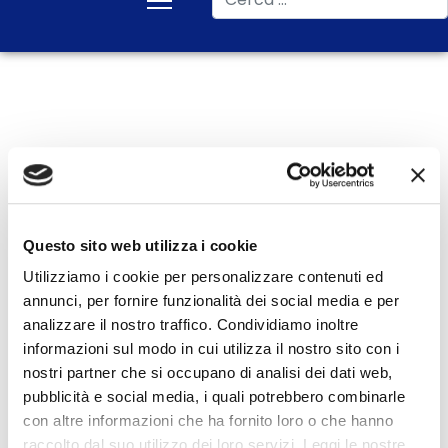
Vacanze invernali
Inserisci parte del titolo
Filtro
Pulisci
Visualizza #
Questo sito web utilizza i cookie
Utilizziamo i cookie per personalizzare contenuti ed
Data
annunci, per fornire funzionalità dei social media e per
Titolo
pubblicazione
analizzare il nostro traffico. Condividiamo inoltre
informazioni sul modo in cui utilizza il nostro sito con i
Vacanze invernali finite
13 Gennaio
nostri partner che si occupano di analisi dei dati web,
male? Chiedi i rimborsi che ti
2025
pubblicità e social media, i quali potrebbero combinarle
con altre informazioni che ha fornito loro o che hanno
spettano
raccolto dal suo utilizzo dei loro servizi. Leggi le nostre