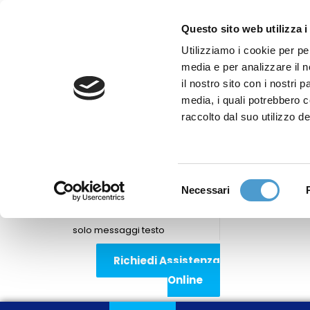
Questo sito web utilizza i
Utilizziamo i cookie per pe
media e per analizzare il n
Sede nazionale
il nostro sito con i nostri 
Via Piemonte 39/A
media, i quali potrebbero 
00187 Roma
raccolto dal suo utilizzo de
Sportello Consumatori
(+39)06 9480 7041
Selezione
Necessari
WhatsApp
del
(+39)351 7153 449
consenso
solo messaggi testo
Richiedi Assistenza
Online