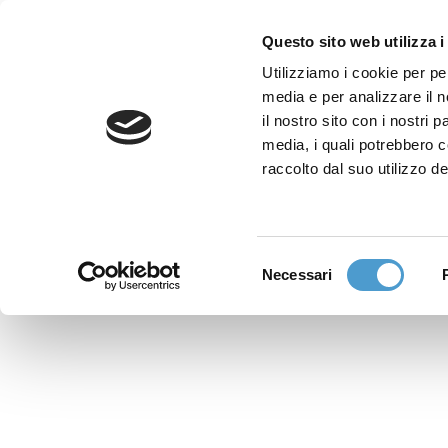
Questo sito web utilizza i
Utilizziamo i cookie per pe
media e per analizzare il n
Sede nazionale
il nostro sito con i nostri 
Via Piemonte 39/A
media, i quali potrebbero 
00187 Roma
raccolto dal suo utilizzo de
Sportello Consumatori
(+39)06 9480 7041
Selezione
Necessari
WhatsApp
del
(+39)351 7153 449
consenso
solo messaggi testo
Richiedi Assistenza
Online