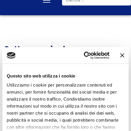
Settore agricolo
Inserisci parte del titolo
Filtro
Pulisci
Visualizza #
Questo sito web utilizza i cookie
Data
Utilizziamo i cookie per personalizzare contenuti ed
annunci, per fornire funzionalità dei social media e per
Titolo
pubblicazione
analizzare il nostro traffico. Condividiamo inoltre
informazioni sul modo in cui utilizza il nostro sito con i
Ritiro proposta riduzione
08 Febbraio
nostri partner che si occupano di analisi dei dati web,
pesticidi: danno al Green
2024
pubblicità e social media, i quali potrebbero combinarle
Deal e alla salute dei
con altre informazioni che ha fornito loro o che hanno