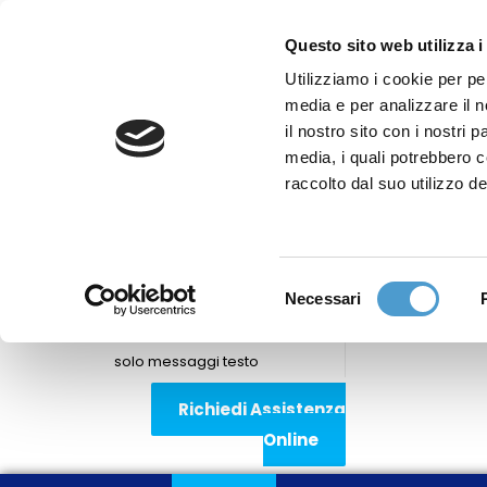
Questo sito web utilizza i
Utilizziamo i cookie per pe
media e per analizzare il n
Sede nazionale
il nostro sito con i nostri 
Via Piemonte 39/A
media, i quali potrebbero 
00187 Roma
raccolto dal suo utilizzo de
Sportello Consumatori
(+39)06 9480 7041
Selezione
Necessari
WhatsApp
del
(+39)351 7153 449
consenso
solo messaggi testo
Richiedi Assistenza
Online