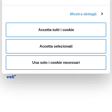
Webinar "Sinistri stradali. RC
25 Ottobre
Mostra dettagli
Auto e garanzie, conosci i
2021
tuoi diritti?"
Accetta tutti i cookie
Webinar "Bollette luce, gas,
02 Settembre
acqua: la prescrizione breve"
2021
Accetta selezionati
Webinar "Covid-19: voucher e
16 Luglio 2021
rimborsi per vacanze
Usa solo i cookie necessari
annullate e cancellazione
voli"