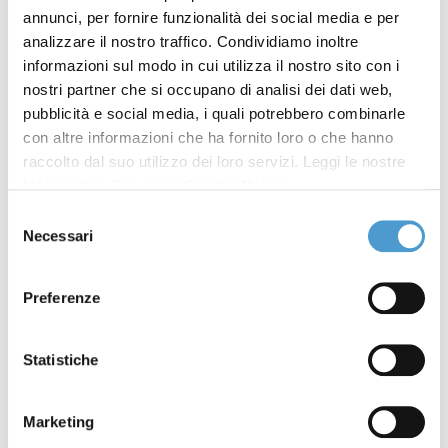
annunci, per fornire funzionalità dei social media e per
21 luglio: webinar problemi
15 Luglio 2022
analizzare il nostro traffico. Condividiamo inoltre
pacchetti turistici e non solo
informazioni sul modo in cui utilizza il nostro sito con i
nostri partner che si occupano di analisi dei dati web,
Trasporti: il 14 luglio, webinar
06 Luglio 2022
pubblicità e social media, i quali potrebbero combinarle
sui diritti dei passeggeri
con altre informazioni che ha fornito loro o che hanno
raccolto dal suo utilizzo dei loro servizi. Leggi le nostre
Bollette luce e gas: il 30
22 Giugno 2022
Informativa Privacy
e
Cookie Policy
.
giugno, webinar su bonus e
Selezione
rateizzazione
Necessari
del
consenso
Webinar "Fondo voucher
15 Dicembre
Preferenze
Alitalia e compagnie fallite o
2021
insolventi - cancellazione
Statistiche
voli"
Webinar "Energia e idrico:
08 Novembre
Marketing
occhio alla bollette"
2021