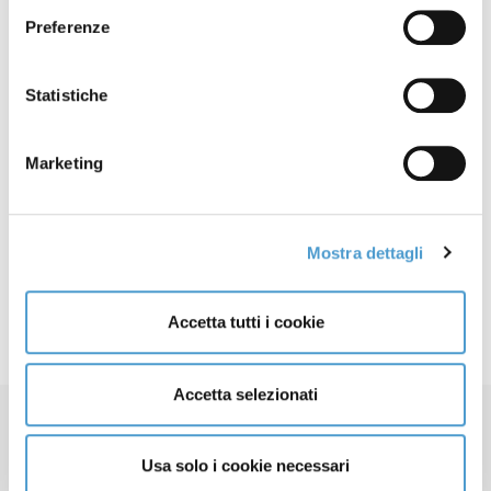
Preferenze
Estinzione anticipata
24 Settembre
prestiti, condannata
2020
Statistiche
Santander
Marketing
Restituzione costi estinzione
18 Novembre
anticipata. MC diffida nove
2019
finanziarie
Mostra dettagli
Accetta tutti i cookie
Accetta selezionati
Usa solo i cookie necessari