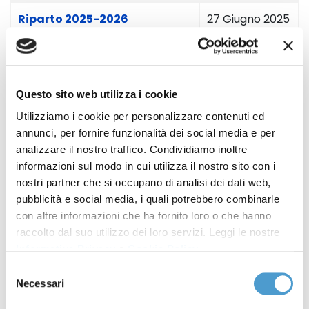
Riparto 2025-2026
27 Giugno 2025
Sovraindebitamento,
12 Giugno 2025
approvata legge di
delegazione europea senza
Questo sito web utilizza i cookie
risorse per servizi di
Utilizziamo i cookie per personalizzare contenuti ed
consulenza sul debito
annunci, per fornire funzionalità dei social media e per
analizzare il nostro traffico. Condividiamo inoltre
Il 15 novembre, webinar sui
09 Novembre
informazioni sul modo in cui utilizza il nostro sito con i
rischi del compra ora, paga
2024
nostri partner che si occupano di analisi dei dati web,
pubblicità e social media, i quali potrebbero combinarle
dopo
con altre informazioni che ha fornito loro o che hanno
raccolto dal suo utilizzo dei loro servizi. Leggi le nostre
Riparto
29 Maggio 2024
Informativa Privacy
e
Cookie Policy
.
Estinzione anticipata
05 Novembre
Selezione
Necessari
del
prestiti: condannate
2020
consenso
Compass, Futuro e Agos