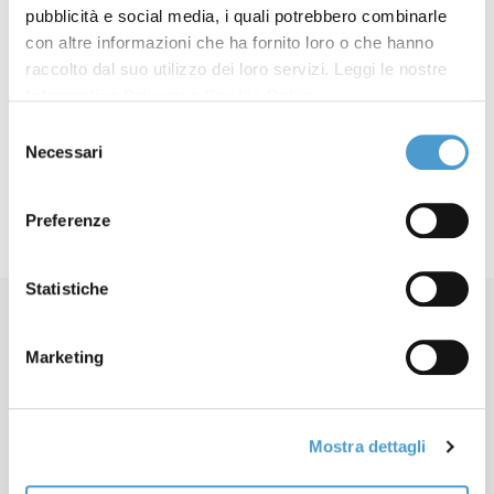
X
pubblicità e social media, i quali potrebbero combinarle
LinkedIn
con altre informazioni che ha fornito loro o che hanno
raccolto dal suo utilizzo dei loro servizi. Leggi le nostre
Mastodon
Informativa Privacy
e
Cookie Policy
.
Email
Selezione
Share
Articolo precedente: MC OGGI
Articolo successivo: BILANCI E TRASPARENZA
Prec
Avanti
Necessari
del
consenso
Preferenze
Statistiche
Marketing
Mostra dettagli
Contatti
Apertura sedi locali