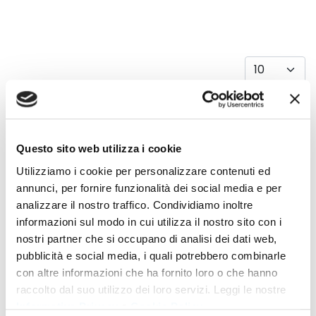
Visualizza #
Titolo
Data pubblicazione
Articoli
SPORTELLI TUTELATTIVA
23 Novembre 2021
Questo sito web utilizza i cookie
SPORTELLI ADIC UMBRIA
23 Novembre 2021
Utilizziamo i cookie per personalizzare contenuti ed
annunci, per fornire funzionalità dei social media e per
SPORTELLI MC FOGGIA
23 Novembre 2021
analizzare il nostro traffico. Condividiamo inoltre
informazioni sul modo in cui utilizza il nostro sito con i
PIEMONTE
nostri partner che si occupano di analisi dei dati web,
23 Novembre 2021
pubblicità e social media, i quali potrebbero combinarle
LOMBARDIA
con altre informazioni che ha fornito loro o che hanno
23 Novembre 2021
raccolto dal suo utilizzo dei loro servizi. Leggi le nostre
Informativa Privacy
e
Cookie Policy
.
VENETO
23 Novembre 2021