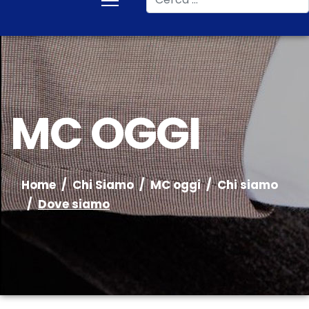
MC OGGI
Home
Chi Siamo
MC oggi
Chi siamo
Dove siamo