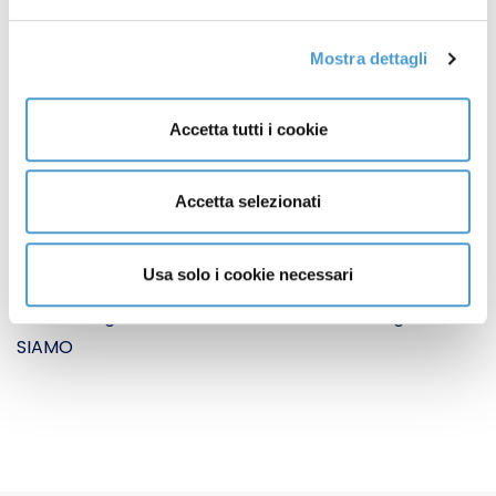
Insieme al MC
2
Mostra dettagli
Organismi e dirigenti MC
4
Accetta tutti i cookie
Sportello del Consumatore
7
Accetta selezionati
Azioni rappresentative
26
Usa solo i cookie necessari
Sottocategoria AZIONI RAPPRESENTATIVE di
sottocategoria SERVIZIO LEGALE MC di categoria CHI
SIAMO