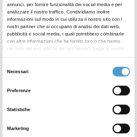
annunci, per fornire funzionalità dei social media e per
2021
analizzare il nostro traffico. Condividiamo inoltre
informazioni sul modo in cui utilizza il nostro sito con i
RELAZIONI ATTIVITÀ
20 Settembre
nostri partner che si occupano di analisi dei dati web,
2021
pubblicità e social media, i quali potrebbero combinarle
con altre informazioni che ha fornito loro o che hanno
LA NOSTRA STORIA
02 Settembre
raccolto dal suo utilizzo dei loro servizi. Leggi le nostre
2021
Informativa Privacy
e
Cookie Policy
.
Selezione
STATUTO MOVIMENTO
02 Settembre
Necessari
del
CONSUMATORI
2021
consenso
Preferenze
XII Congresso nazionale MC:
09 Luglio 2021
elenco delegati
Statistiche
Dove siamo
44
Marketing
Informazioni generali e legali
12