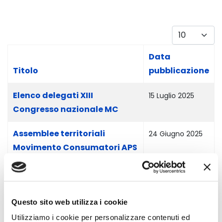
Visualizza #
Data
Titolo
pubblicazione
Articoli
Elenco delegati XIII
15 Luglio 2025
Congresso nazionale MC
Assemblee territoriali
24 Giugno 2025
Movimento Consumatori APS
MC OGGI
01 Ottobre 2021
Insieme al MC
01 Ottobre 2021
Questo sito web utilizza i cookie
Utilizziamo i cookie per personalizzare contenuti ed
BILANCI E TRASPARENZA
20 Settembre